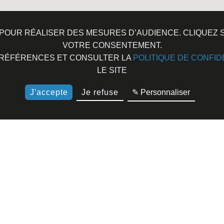
ES POUR RÉALISER DES MESURES D’AUDIENCE. CLIQUE
scroll
VOTRE CONSENTEMENT.
PRÉFÉRENCES ET CONSULTER LA
POLITIQUE DE CONFID
LE SITE
J'accepte
Je refuse
✎ Personnaliser
SITUATION
SITUÉ SUR LA RIVE-SUD D’AJACCIO